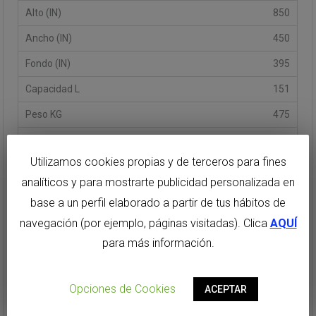
850
450
395
151
475
III
Utilizamos cookies propias y de terceros para fines
AR-6
analíticos y para mostrarte publicidad personalizada en
1100
base a un perfil elaborado a partir de tus hábitos de
550
navegación (por ejemplo, páginas visitadas). Clica
AQUÍ
550
para más información.
1000
Opciones de Cookies
ACEPTAR
450