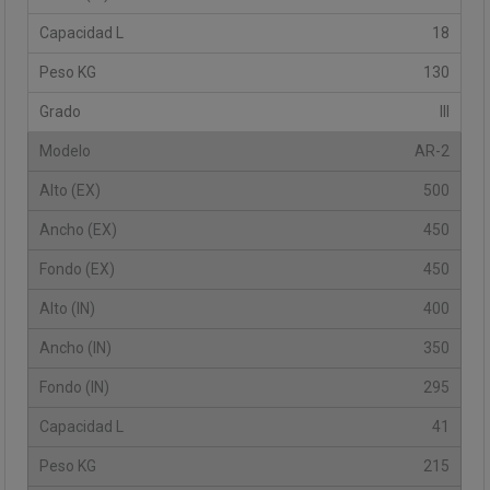
18
130
III
AR-2
500
450
450
400
350
295
41
215