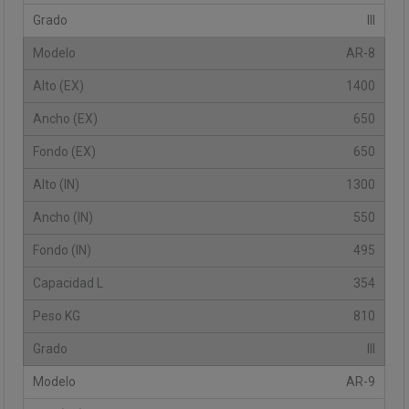
III
AR-8
1400
650
650
1300
550
495
354
810
III
AR-9