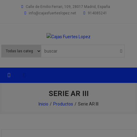
Saltar
Calle de Emilio Ferrari, 109, 28017 Madrid, España
al
info@cajasfuerteslopez.net
914085241
contenido
Cajas Fuertes Lopez
Especialistas en productos de seguridad
SERIE AR III
Inicio
Productos
Serie AR III