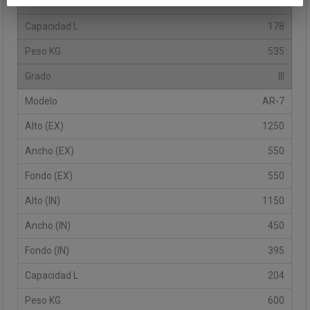
395
178
535
III
AR-7
1250
550
550
1150
450
395
204
600