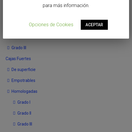
Soporte magnético
para más información.
llaveros
Opciones de Cookies
ACEPTAR
Armeros
Grado I
Grado III
Cajas Fuertes
De superficie
Empotrables
Homologadas
Grado I
Grado II
Grado III