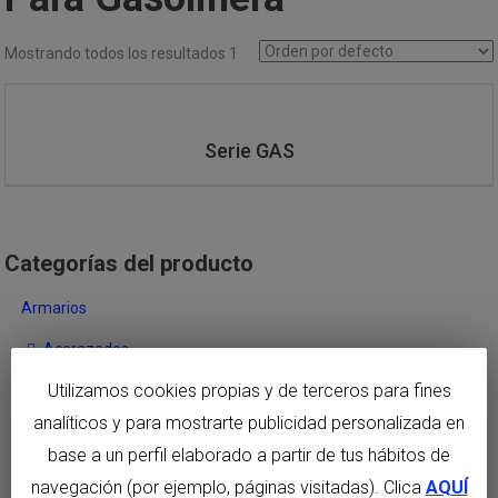
Mostrando todos los resultados 1
Serie GAS
Categorías del producto
Armarios
Acorazados
Utilizamos cookies propias y de terceros para fines
Blindados
analíticos y para mostrarte publicidad personalizada en
Ignífugos
base a un perfil elaborado a partir de tus hábitos de
Papel
navegación (por ejemplo, páginas visitadas). Clica
AQUÍ