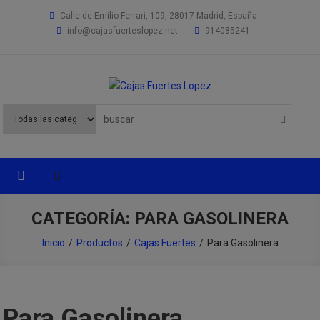
Saltar
Calle de Emilio Ferrari, 109, 28017 Madrid, España
al
info@cajasfuerteslopez.net
914085241
contenido
Cajas Fuertes Lopez
Especialistas en productos de seguridad
CATEGORÍA: PARA GASOLINERA
Inicio
Productos
Cajas Fuertes
Para Gasolinera
Para Gasolinera