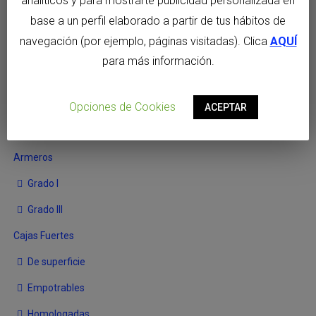
analíticos y para mostrarte publicidad personalizada en
Acorazados
base a un perfil elaborado a partir de tus hábitos de
Blindados
navegación (por ejemplo, páginas visitadas). Clica
AQUÍ
Ignífugos
para más información.
Papel
Soporte magnético
Opciones de Cookies
ACEPTAR
llaveros
Armeros
Grado I
Grado III
Cajas Fuertes
De superficie
Empotrables
Homologadas