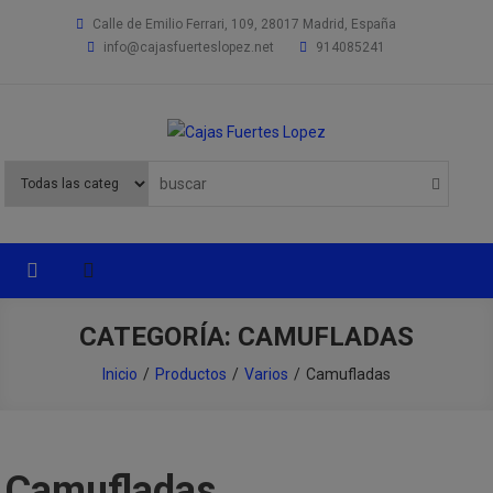
Saltar
Calle de Emilio Ferrari, 109, 28017 Madrid, España
al
info@cajasfuerteslopez.net
914085241
contenido
Cajas Fuertes Lopez
Especialistas en productos de seguridad
CATEGORÍA: CAMUFLADAS
Inicio
Productos
Varios
Camufladas
Camufladas