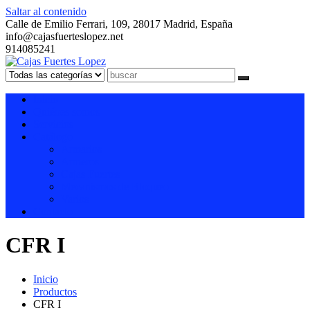
Saltar al contenido
Calle de Emilio Ferrari, 109, 28017 Madrid, España
info@cajasfuerteslopez.net
914085241
Cajas Fuertes Lopez
Especialistas en productos de seguridad
Inicio
Quiénes somos
Servicios
Catálogo
Armarios
Armeros
Cajas Fuertes
Mecanismos de Bloqueo
Varios
Contacto
CFR I
Inicio
Productos
CFR I