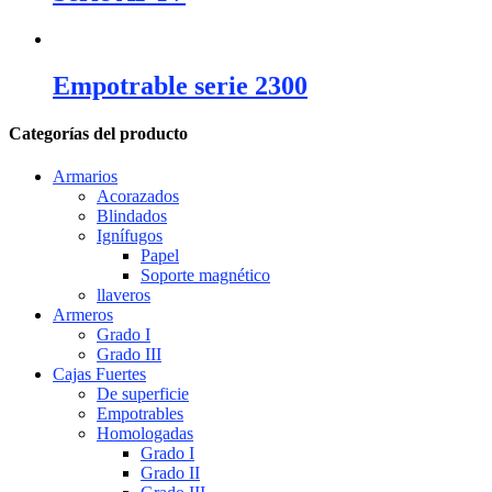
Empotrable serie 2300
Categorías del producto
Armarios
Acorazados
Blindados
Ignífugos
Papel
Soporte magnético
llaveros
Armeros
Grado I
Grado III
Cajas Fuertes
De superficie
Empotrables
Homologadas
Grado I
Grado II