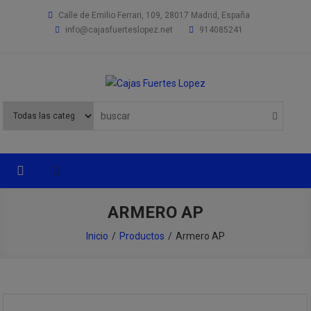
Saltar
Calle de Emilio Ferrari, 109, 28017 Madrid, España
al
info@cajasfuerteslopez.net
914085241
contenido
Cajas Fuertes Lopez
Especialistas en productos de seguridad
ARMERO AP
Inicio
Productos
Armero AP