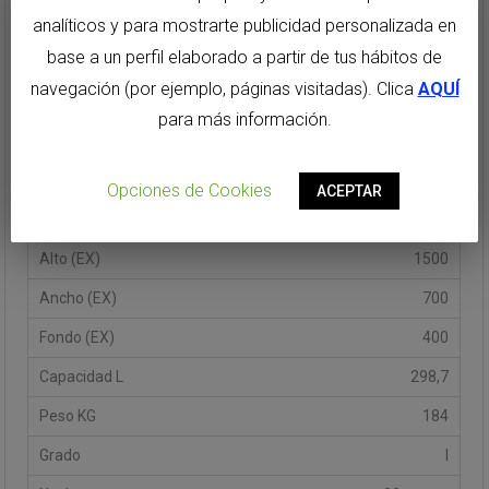
300
analíticos y para mostrarte publicidad personalizada en
base a un perfil elaborado a partir de tus hábitos de
202,4
navegación (por ejemplo, páginas visitadas). Clica
AQUÍ
168
para más información.
I
12 armas visor
Opciones de Cookies
ACEPTAR
APL2008
1500
700
400
298,7
184
I