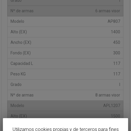
I
6 armas visor
AP807
1400
450
300
117
117
I
8 armas visor
APL1207
1500
700
Utilizamos cookies propias y de terceros para fines