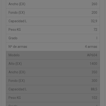
260
200
32,9
72
I
4 armas
AP604
1400
350
300
88,5
102